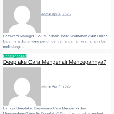
admin
Apr 4, 2025
Password Manager: Solusi Terbaik untuk Keamanan Akun Online
Dalam era digital yang penuh dengan ancaman keamanan siber,
melindungi…
Uncategorized
Deepfake Cara Mengenali Mencegahnya?
admin
Apr 4, 2025
Bahaya Deepfake: Bagaimana Cara Mengenali dan
Mencegahnya? Apa Itu Deepfake? Deepfake adalah teknologi