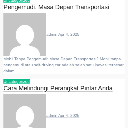
Uncategorized
Pengemudi: Masa Depan Transportasi
admin
Apr 4, 2025
Mobil Tanpa Pengemudi: Masa Depan Transportasi? Mobil tanpa
pengemudi atau self-driving car adalah salah satu inovasi terbesar
dalam…
Uncategorized
Cara Melindungi Perangkat Pintar Anda
admin
Apr 4, 2025