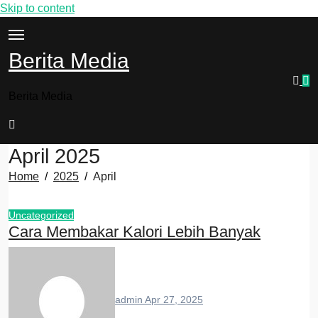
Skip to content
Berita Media
Berita Media
April 2025
Home
2025
April
Uncategorized
Cara Membakar Kalori Lebih Banyak
admin
Apr 27, 2025