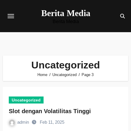
Skip
Berita Media
to
content
Berita Media
Uncategorized
Home
Uncategorized
Page 3
Uncategorized
Slot dengan Volatilitas Tinggi
admin
Feb 11, 2025