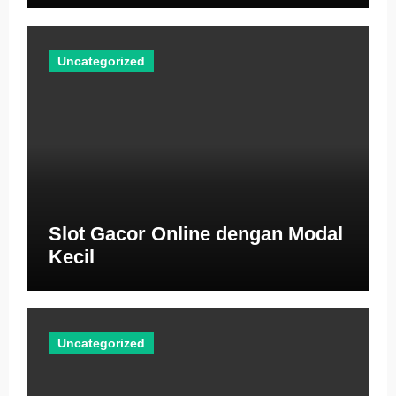
Uncategorized
Slot Gacor Online dengan Modal
Kecil
Uncategorized