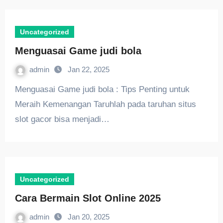
Uncategorized
Menguasai Game judi bola
admin
Jan 22, 2025
Menguasai Game judi bola : Tips Penting untuk
Meraih Kemenangan Taruhlah pada taruhan situs
slot gacor bisa menjadi…
Uncategorized
Cara Bermain Slot Online 2025
admin
Jan 20, 2025